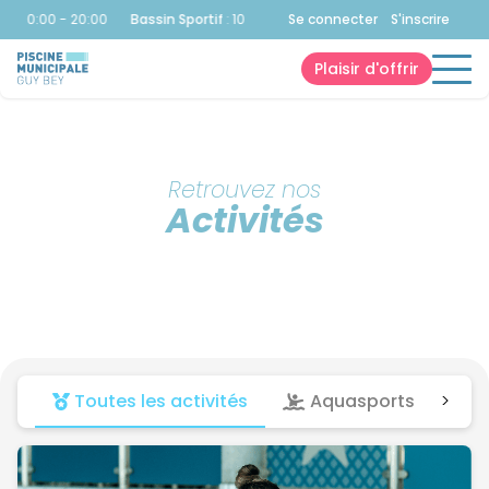
:
10:00 - 20:00
Bassin Sportif
:
10:00 - 20:00
Se connecter
Bassin Sportif
S'inscrire
:
10:00 - 2
Plaisir d'offrir
Retrouvez nos
Activités
Toutes les activités
Aquasports
>
Fi