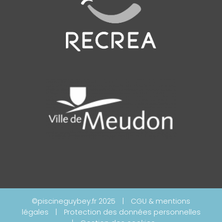
©piscineguybey.fr 2025
|
CGU & mentions
légales
|
Protection des données personnelles