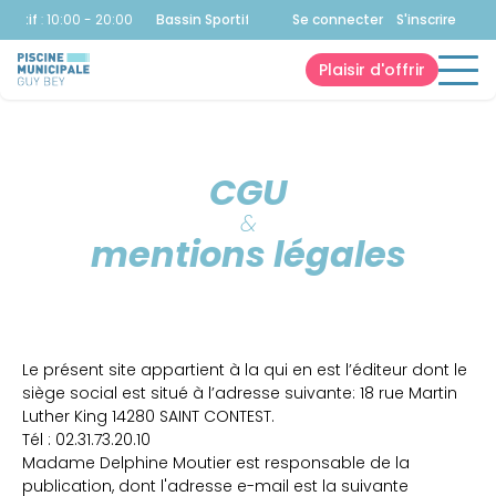
ortif
:
10:00 - 20:00
Bassin Sportif
:
10:00 - 20:00
Se connecter
Bassin Sportif
S'inscrire
:
10:0
Plaisir d'offrir
CGU
&
mentions légales
Le présent site appartient à la qui en est l’éditeur dont le
siège social est situé à l’adresse suivante: 18 rue Martin
Luther King 14280 SAINT CONTEST.
Tél : 02.31.73.20.10
Madame Delphine Moutier est responsable de la
publication, dont l'adresse e-mail est la suivante